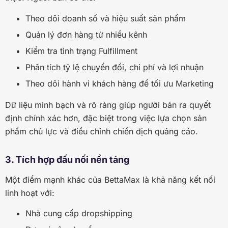
Theo dõi doanh số và hiệu suất sản phẩm
Quản lý đơn hàng từ nhiều kênh
Kiểm tra tình trạng Fulfillment
Phân tích tỷ lệ chuyển đổi, chi phí và lợi nhuận
Theo dõi hành vi khách hàng để tối ưu Marketing
Dữ liệu minh bạch và rõ ràng giúp người bán ra quyết
định chính xác hơn, đặc biệt trong việc lựa chọn sản
phẩm chủ lực và điều chỉnh chiến dịch quảng cáo.
3. Tích hợp đấu nối nền tảng
Một điểm mạnh khác của BettaMax là khả năng kết nối
linh hoạt với:
Nhà cung cấp dropshipping