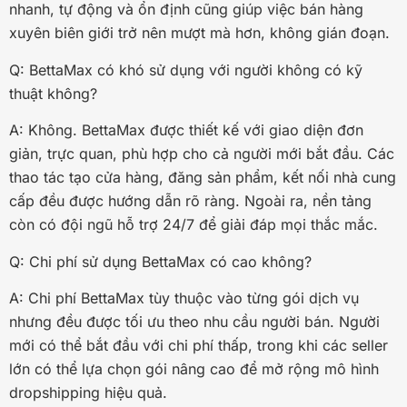
nhanh, tự động và ổn định cũng giúp việc bán hàng
xuyên biên giới trở nên mượt mà hơn, không gián đoạn.
Q: BettaMax có khó sử dụng với người không có kỹ
thuật không?
A: Không. BettaMax được thiết kế với giao diện đơn
giản, trực quan, phù hợp cho cả người mới bắt đầu. Các
thao tác tạo cửa hàng, đăng sản phẩm, kết nối nhà cung
cấp đều được hướng dẫn rõ ràng. Ngoài ra, nền tảng
còn có đội ngũ hỗ trợ 24/7 để giải đáp mọi thắc mắc.
Q: Chi phí sử dụng BettaMax có cao không?
A: Chi phí BettaMax tùy thuộc vào từng gói dịch vụ
nhưng đều được tối ưu theo nhu cầu người bán. Người
mới có thể bắt đầu với chi phí thấp, trong khi các seller
lớn có thể lựa chọn gói nâng cao để mở rộng mô hình
dropshipping hiệu quả.