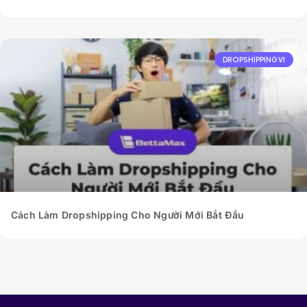
DROPSHIPPING VI
Cách Làm Dropshipping Cho Người Mới Bắt Đầu