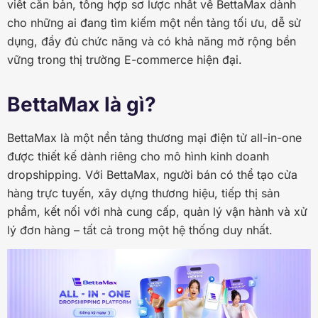
viết căn bản, tổng hợp sơ lược nhất về BettaMax dành
cho những ai đang tìm kiếm một nền tảng tối ưu, dễ sử
dụng, đầy đủ chức năng và có khả năng mở rộng bền
vững trong thị trường E-commerce hiện đại.
BettaMax là gì?
BettaMax là một nền tảng thương mại điện tử all-in-one
được thiết kế dành riêng cho mô hình kinh doanh
dropshipping. Với BettaMax, người bán có thể tạo cửa
hàng trực tuyến, xây dựng thương hiệu, tiếp thị sản
phẩm, kết nối với nhà cung cấp, quản lý vận hành và xử
lý đơn hàng – tất cả trong một hệ thống duy nhất.