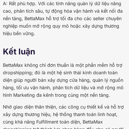
A: Rất phù hợp. Với các tính năng quản lý dữ liệu nâng
cao, phân tích sâu, tự động hóa vận hành và kết nối đa
nền tảng, BettaMax hỗ trợ tối đa cho các seller chuyên
nghiệp muốn mở rộng quy mô hoặc xây dựng thương
hiệu bền vững.
Kết luận
BettaMax không chỉ đơn thuần là một phần mềm hỗ trợ
dropshipping; đó là một hệ sinh thái kinh doanh toàn
diện giúp người bán xây dựng cửa hàng, quản lý nguồn
hàng, tối ưu vận hành, phân tích dữ liệu và mở rộng mô
hình Marketing đa kênh trong cùng một nền tảng.
Nhờ giao diện thân thiện, các công cụ thiết kế và hỗ trợ
xây dựng thương hiệu, hệ thống thanh toán linh hoạt,
cùng khả năng Fulfillment toàn diện, BettaMax