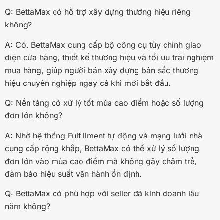
Q: BettaMax có hỗ trợ xây dựng thương hiệu riêng
không?
A: Có. BettaMax cung cấp bộ công cụ tùy chỉnh giao
diện cửa hàng, thiết kế thương hiệu và tối ưu trải nghiệm
mua hàng, giúp người bán xây dựng bản sắc thương
hiệu chuyên nghiệp ngay cả khi mới bắt đầu.
Q: Nền tảng có xử lý tốt mùa cao điểm hoặc số lượng
đơn lớn không?
A: Nhờ hệ thống Fulfillment tự động và mạng lưới nhà
cung cấp rộng khắp, BettaMax có thể xử lý số lượng
đơn lớn vào mùa cao điểm mà không gây chậm trễ,
đảm bảo hiệu suất vận hành ổn định.
Q: BettaMax có phù hợp với seller đã kinh doanh lâu
năm không?