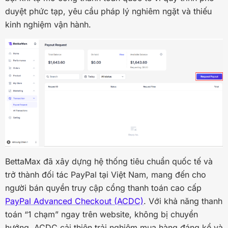
duyệt phức tạp, yêu cầu pháp lý nghiêm ngặt và thiếu
kinh nghiệm vận hành.
BettaMax đã xây dựng hệ thống tiêu chuẩn quốc tế và
trở thành đối tác PayPal tại Việt Nam, mang đến cho
người bán quyền truy cập cổng thanh toán cao cấp
PayPal Advanced Checkout (ACDC)
. Với khả năng thanh
toán “1 chạm” ngay trên website, không bị chuyển
hướng, ACDC cải thiện trải nghiệm mua hàng đáng kể và