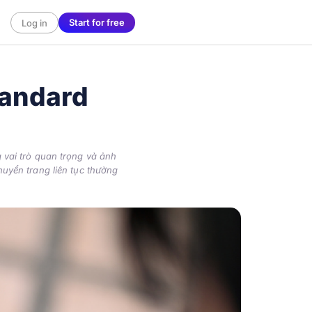
Start for free
Log in
tandard
 vai trò quan trọng và ảnh
uyển trang liên tục thường