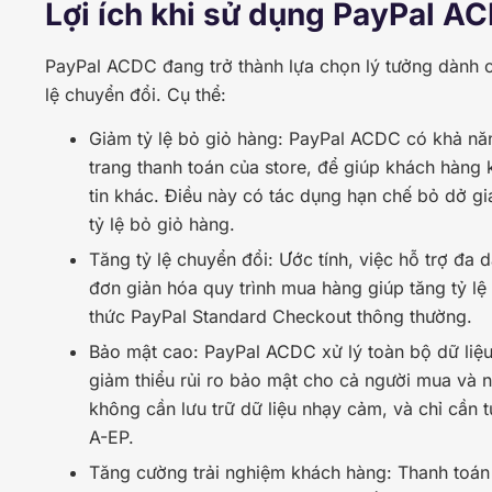
Lợi ích khi sử dụng PayPal A
PayPal ACDC đang trở thành lựa chọn lý tưởng dành c
lệ chuyển đổi. Cụ thể:
Giảm tỷ lệ bỏ giỏ hàng: PayPal ACDC có khả nă
trang thanh toán của store, để giúp khách hàng
tin khác. Điều này có tác dụng hạn chế bỏ dở gi
tỷ lệ bỏ giỏ hàng.
Tăng tỷ lệ chuyển đổi: Ước tính, việc hỗ trợ đa
đơn giản hóa quy trình mua hàng giúp tăng tỷ l
thức PayPal Standard Checkout thông thường.
Bảo mật cao: PayPal ACDC xử lý toàn bộ dữ liệu 
giảm thiểu rủi ro bảo mật cho cả người mua và 
không cần lưu trữ dữ liệu nhạy cảm, và chỉ cần
A-EP.
Tăng cường trải nghiệm khách hàng: Thanh toá