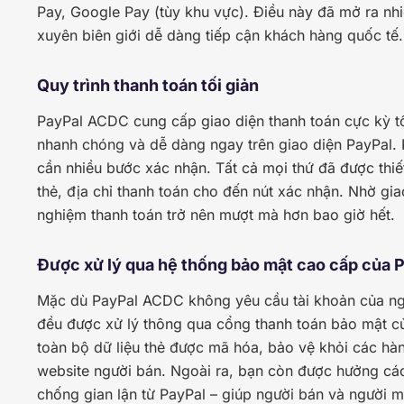
Pay, Google Pay (tùy khu vực). Điều này đã mở ra nhi
xuyên biên giới dễ dàng tiếp cận khách hàng quốc tế.
Quy trình thanh toán tối giản
PayPal ACDC cung cấp giao diện thanh toán cực kỳ tố
nhanh chóng và dễ dàng ngay trên giao diện PayPal
cần nhiều bước xác nhận. Tất cả mọi thứ đã được thiế
thẻ, địa chỉ thanh toán cho đến nút xác nhận. Nhờ giao
nghiệm thanh toán trở nên mượt mà hơn bao giờ hết.
Được xử lý qua hệ thống bảo mật cao cấp của 
Mặc dù PayPal ACDC không yêu cầu tài khoản của ngư
đều được xử lý thông qua cổng thanh toán bảo mật củ
toàn bộ dữ liệu thẻ được mã hóa, bảo vệ khỏi các hàn
website người bán. Ngoài ra, bạn còn được hưởng các 
chống gian lận từ PayPal – giúp người bán và người m