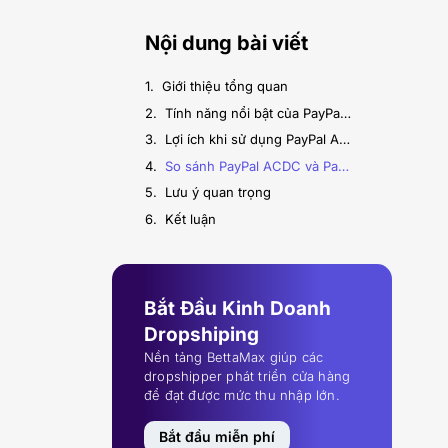
Nội dung bài viết
Giới thiệu tổng quan
Tính năng nổi bật của PayPal ACDC
Lợi ích khi sử dụng PayPal ACDC
So sánh PayPal ACDC và PayPal Standard Checkout
Lưu ý quan trọng
Kết luận
Bắt Đầu Kinh Doanh
Dropshiping
Nền tảng BettaMax giúp các
dropshipper phát triển cửa hàng
để đạt được mức thu nhập lớn.
Bắt đầu miễn phí