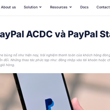
About us
Solution
Resources
Docs
Contact
PayPal ACDC và PayPal S
ine bùng nổ như hiện nay, trải nghiệm thanh toán của khách hàng đóng
yển đổi. Những thao tác phức tạp như: đăng nhập vào tài khoản hoặc ch
 giỏ hàng.