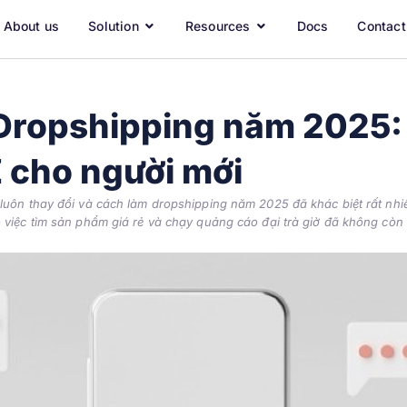
About us
Solution
Resources
Docs
Contact
Dropshipping năm 2025
 cho người mới
 luôn thay đổi và cách làm dropshipping năm 2025 đã khác biệt rất nhi
o việc tìm sản phẩm giá rẻ và chạy quảng cáo đại trà giờ đã không còn