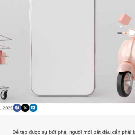
2, 2025
Để tạo được sự bứt phá, người mới bắt đầu cần phải 