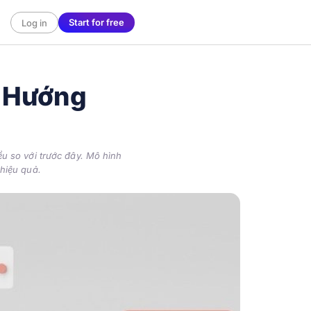
Start for free
Log in
: Hướng
ều so với trước đây. Mô hình
 hiệu quả.