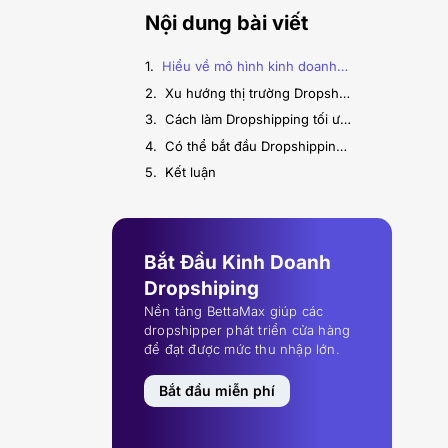
Nội dung bài viết
Hiểu về mô hình kinh doanh Dropshipping
Xu hướng thị trường Dropshipping năm 2025
Cách làm Dropshipping tối ưu nhất năm 2025
Có thể bắt đầu Dropshipping khi không có vốn?
Kết luận
Bắt Đầu Kinh Doanh
Dropshiping
Nền tảng BettaMax giúp các
dropshipper phát triển cửa hàng
để đạt được mức thu nhập lớn.
Bắt đầu miễn phí