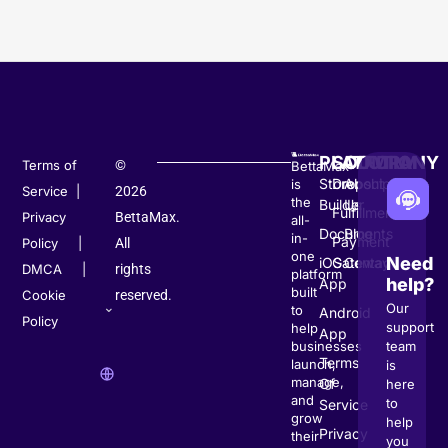
PLATFORM
SOLUTION
COMPANY
Terms of
©
BettaMax
Store
Dropshipping
About
is
Service
|
2026
the
Builder
Us
Fulfillment
Privacy
BettaMax.
all-
Documents
Blog
in-
Payment
Policy
|
All
one
Need
iOS
Gateway
Contact
DMCA
|
rights
platform
help?
App
built
Cookie
reserved.
Our
to
Android
Policy
support
help
App
team
businesses
Terms
launch,
is
manage,
Of
here
and
to
Service
grow
help
Privacy
their
you