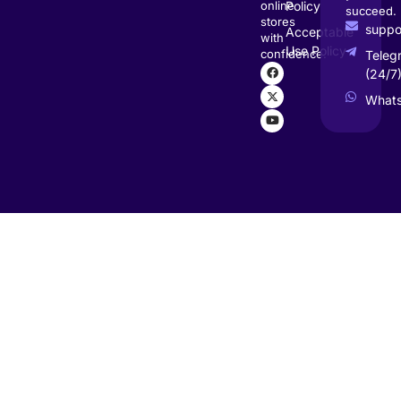
Policy
online
succeed.
stores
supp
Acceptable
with
Use Policy
confidence.
Teleg
(24/7
What