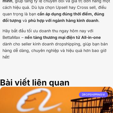
minh
, giúp tăng tỷ lệ chuyển đổi và giá trị đơn hàng một
cách hiệu quả. Dù lựa chọn Upsell hay Cross sell, điều
quan trọng là bạn
cần áp dụng đúng thời điểm, đúng
đối tượng
và
phù hợp với ngành hàng kinh doanh
.
Hãy bắt đầu tối ưu doanh thu ngay hôm nay với
BettaMax –
nền tảng thương mại điện tử All-in-one
dành cho seller kinh doanh dropshipping, giúp bạn bán
hàng dễ dàng, chuyên nghiệp và hiệu quả hơn bao giờ
hết!
Bài viết liên quan
DROPSHIPPING VI