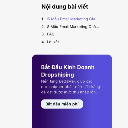
Nội dung bài viết
15 Mẫu Email Marketing Giúp Tăng Doanh Số Mùa Lễ Hội
8 Mẫu Email Marketing Chăm Sóc Khách Hàng Hiệu Quả
FAQ
Lời kết
Bắt Đầu Kinh Doanh
Dropshiping
Nền tảng BettaMax giúp các
dropshipper phát triển cửa hàng
để đạt được mức thu nhập lớn.
Bắt đầu miễn phí