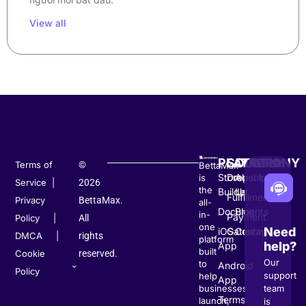
View all
PLATFORM
SOLUTION
COMPANY
Terms of
©
BettaMax
Store
Dropshipping
About
is
Service
|
2026
the
Builder
Us
Fulfillment
Privacy
BettaMax.
all-
Documents
Blog
in-
Payment
Policy
|
All
one
Need
iOS
Gateway
Contact
DMCA
|
rights
platform
help?
App
built
Cookie
reserved.
Our
to
Android
Policy
support
help
App
team
businesses
Terms
launch,
is