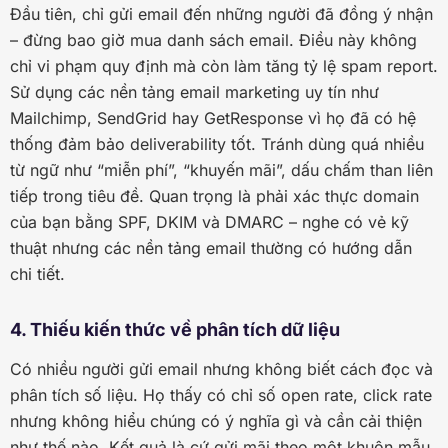
Đầu tiên, chỉ gửi email đến những người đã đồng ý nhận
– đừng bao giờ mua danh sách email. Điều này không
chỉ vi phạm quy định mà còn làm tăng tỷ lệ spam report.
Sử dụng các nền tảng email marketing uy tín như
Mailchimp, SendGrid hay GetResponse vì họ đã có hệ
thống đảm bảo deliverability tốt. Tránh dùng quá nhiều
từ ngữ như “miễn phí”, “khuyến mãi”, dấu chấm than liên
tiếp trong tiêu đề. Quan trọng là phải xác thực domain
của bạn bằng SPF, DKIM và DMARC – nghe có vẻ kỹ
thuật nhưng các nền tảng email thường có hướng dẫn
chi tiết.
4. Thiếu kiến thức về phân tích dữ liệu
Có nhiều người gửi email nhưng không biết cách đọc và
phân tích số liệu. Họ thấy có chỉ số open rate, click rate
nhưng không hiểu chúng có ý nghĩa gì và cần cải thiện
như thế nào. Kết quả là cứ gửi mãi theo một khuôn mẫu