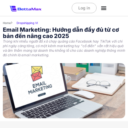
Log in
Home
Dropshipping VI
Email Marketing: Hướng dẫn đầy đủ từ cơ
bản đến nâng cao 2025
Trong khi nhiều người đổ xô chạy quảng cáo Facebook hay TikTok với chi
phí ngày càng tăng, có một kênh marketing tuy "cổ điển" vẫn rất hiệu quả
và âm thầm mang lại doanh thu khổng lồ cho các doanh nghiệp thông minh
đó chính là email marketing.