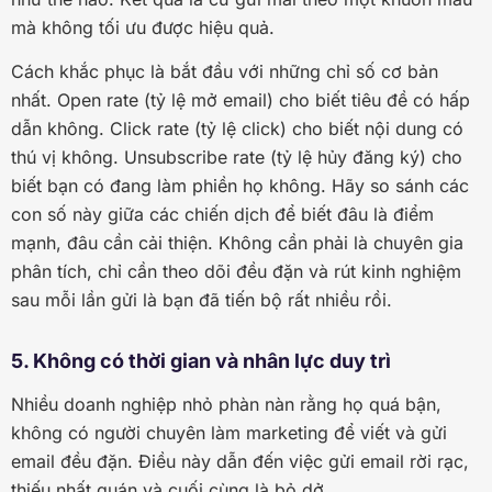
mà không tối ưu được hiệu quả.
Cách khắc phục là bắt đầu với những chỉ số cơ bản
nhất. Open rate (tỷ lệ mở email) cho biết tiêu đề có hấp
dẫn không. Click rate (tỷ lệ click) cho biết nội dung có
thú vị không. Unsubscribe rate (tỷ lệ hủy đăng ký) cho
biết bạn có đang làm phiền họ không. Hãy so sánh các
con số này giữa các chiến dịch để biết đâu là điểm
mạnh, đâu cần cải thiện. Không cần phải là chuyên gia
phân tích, chỉ cần theo dõi đều đặn và rút kinh nghiệm
sau mỗi lần gửi là bạn đã tiến bộ rất nhiều rồi.
5. Không có thời gian và nhân lực duy trì
Nhiều doanh nghiệp nhỏ phàn nàn rằng họ quá bận,
không có người chuyên làm marketing để viết và gửi
email đều đặn. Điều này dẫn đến việc gửi email rời rạc,
thiếu nhất quán và cuối cùng là bỏ dở.