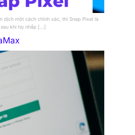
dịch một cách chính xác, thì Snap Pixel là
 sau khi họ nhấp […]
taMax