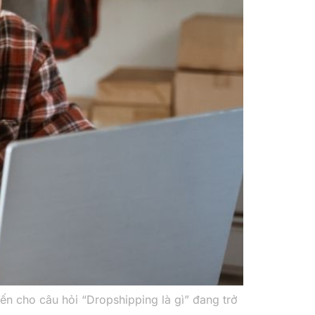
n cho câu hỏi “Dropshipping là gì” đang trở