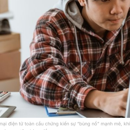
ại điện tử toàn cầu chứng kiến sự “bùng nổ” mạnh mẽ, khiế