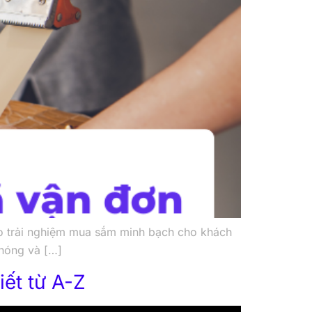
bảo trải nghiệm mua sắm minh bạch cho khách
chóng và […]
ết từ A-Z