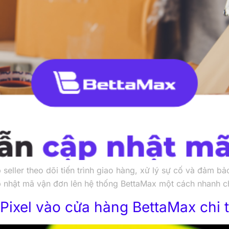
seller theo dõi tiến trình giao hàng, xử lý sự cố và đảm 
p nhật mã vận đơn lên hệ thống BettaMax một cách nhanh 
ixel vào cửa hàng BettaMax chi ti