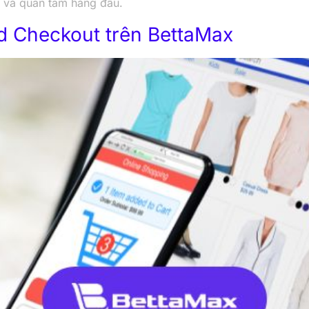
m và quan tâm hàng đầu.
 Checkout trên BettaMax