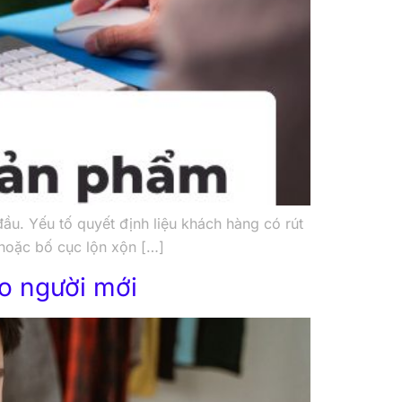
ầu. Yếu tố quyết định liệu khách hàng có rút
 hoặc bố cục lộn xộn […]
ho người mới