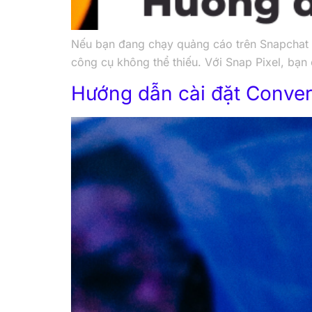
Nếu bạn đang chạy quảng cáo trên Snapchat đ
công cụ không thể thiếu. Với Snap Pixel, bạn
Hướng dẫn cài đặt Conver