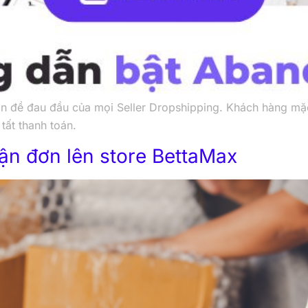
n đề đau đầu của mọi Seller Dropshipping. Khách hàng mặ
tất thanh toán.
n đơn lên store BettaMax