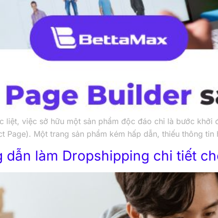
c liệt, việc sở hữu một sản phẩm độc đáo chỉ là bước khởi đ
ct Page). Một trang sản phẩm kém hấp dẫn, thiếu thông tin
 dẫn làm Dropshipping chi tiết c